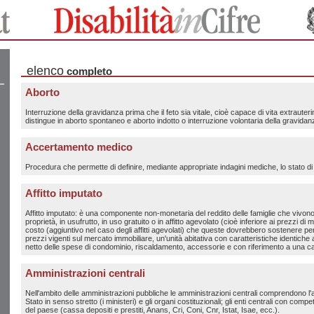
elenco
completo
Aborto
Interruzione della gravidanza prima che il feto sia vitale, cioè capace di vita extrauter
distingue in aborto spontaneo e aborto indotto o interruzione volontaria della gravidan
Accertamento medico
Procedura che permette di definire, mediante appropriate indagini mediche, lo stato di
Affitto imputato
Affitto imputato: è una componente non-monetaria del reddito delle famiglie che vivono 
proprietà, in usufrutto, in uso gratuito o in affitto agevolato (cioè inferiore ai prezzi di
costo (aggiuntivo nel caso degli affitti agevolati) che queste dovrebbero sostenere per 
prezzi vigenti sul mercato immobiliare, un'unità abitativa con caratteristiche identiche a
netto delle spese di condominio, riscaldamento, accessorie e con riferimento a una c
Amministrazioni centrali
Nell'ambito delle amministrazioni pubbliche le amministrazioni centrali comprendono l'
Stato in senso stretto (i ministeri) e gli organi costituzionali; gli enti centrali con compet
del paese (cassa depositi e prestiti, Anans, Cri, Coni, Cnr, Istat, Isae, ecc.).