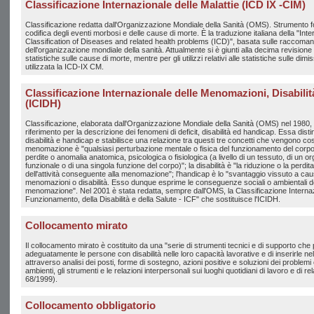
Classificazione Internazionale delle Malattie (ICD IX -CIM)
Classificazione redatta dall'Organizzazione Mondiale della Sanità (OMS). Strumento 
codifica degli eventi morbosi e delle cause di morte. È la traduzione italiana della "Inter
Classification of Diseases and related health problems (ICD)", basata sulle raccoman
dell'organizzazione mondiale della sanità. Attualmente si è giunti alla decima revisione 
statistiche sulle cause di morte, mentre per gli utilizzi relativi alle statistiche sulle dim
utilizzata la ICD-IX CM.
Classificazione Internazionale delle Menomazioni, Disabili
(ICIDH)
Classificazione, elaborata dall'Organizzazione Mondiale della Sanità (OMS) nel 1980
riferimento per la descrizione dei fenomeni di deficit, disabilità ed handicap. Essa di
disabilità e handicap e stabilisce una relazione tra questi tre concetti che vengono così 
menomazione è "qualsiasi perturbazione mentale o fisica del funzionamento del corpo
perdite o anomalia anatomica, psicologica o fisiologica (a livello di un tessuto, di un o
funzionale o di una singola funzione del corpo)"; la disabilità è "la riduzione o la perdit
dell'attività conseguente alla menomazione"; l'handicap è lo "svantaggio vissuto a ca
menomazioni o disabilità. Esso dunque esprime le conseguenze sociali o ambientali dell
menomazione". Nel 2001 è stata redatta, sempre dall'OMS, la Classificazione Internaz
Funzionamento, della Disabilità e della Salute - ICF" che sostituisce l'ICIDH.
Collocamento mirato
Il collocamento mirato è costituito da una "serie di strumenti tecnici e di supporto che
adeguatamente le persone con disabilità nelle loro capacità lavorative e di inserirle ne
attraverso analisi dei posti, forme di sostegno, azioni positive e soluzioni dei problemi
ambienti, gli strumenti e le relazioni interpersonali sui luoghi quotidiani di lavoro e di re
68/1999).
Collocamento obbligatorio