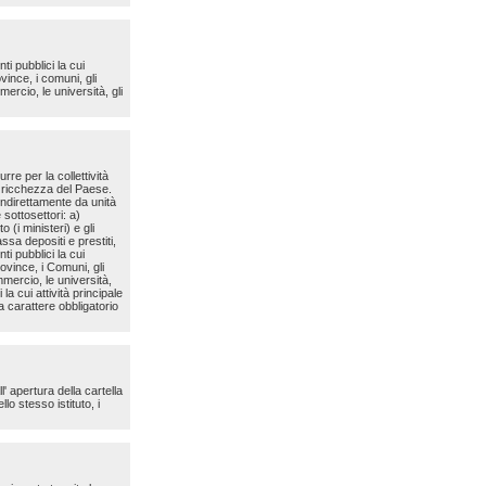
i pubblici la cui
vince, i comuni, gli
mercio, le università, gli
rre per la collettività
la ricchezza del Paese.
 indirettamente da unità
 sottosettori: a)
(i ministeri) e gli
ssa depositi e prestiti,
ti pubblici la cui
ovince, i Comuni, gli
mmercio, le università,
la cui attività principale
a carattere obbligatorio
' apertura della cartella
lo stesso istituto, i