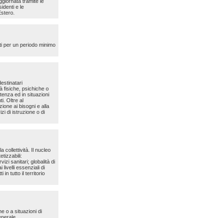
giornata tramite le
identi e le
Estero.
uti per un periodo minimo
estinatari
à fisiche, psichiche o
tenza ed in situazioni
i. Oltre al
ione ai bisogni e alla
izi di istruzione o di
 collettività. Il nucleo
tizzabili:
izi sanitari; globalità di
ivelli essenziali di
in tutto il territorio
e o a situazioni di
enerale.