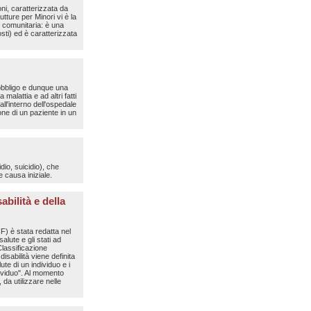
oni, caratterizzata da
utture per Minori vi è la
) comunitaria: è una
sti) ed è caratterizzata
 obbligo e dunque una
malattia e ad altri fatti
all'interno dell'ospedale
one di un paziente in un
dio, suicidio), che
 causa iniziale.
bilità e della
F) è stata redatta nel
lute e gli stati ad
Classificazione
isabilità viene definita
te di un individuo e i
ndividuo". Al momento
 da utilizzare nelle