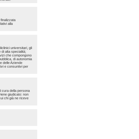
finalizzata
tivi alla
linici universitari, gli
di alta specialità;
servizi che compongono
 pubblica, di autonomia
ne delle Aziende
ivi e consuntivi per
di cura della persona
viene giudicato: non
ui chi già ne riceve