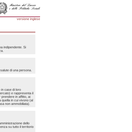
versione inglese
ina indipendente. Si
za.
 salute di una persona.
in case di loro
 mercato) e rappresenta il
prendere in affitto, ai
 quella in cui vivono (al
asa non ammobiliata).
amministrazione dello
enza su tutto il territorio