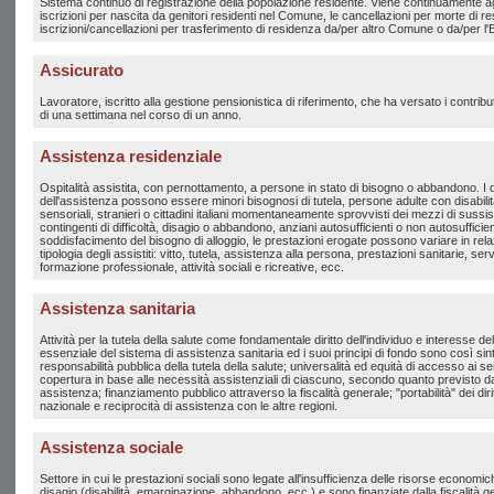
Sistema continuo di registrazione della popolazione residente. Viene continuamente ag
iscrizioni per nascita da genitori residenti nel Comune, le cancellazioni per morte di res
iscrizioni/cancellazioni per trasferimento di residenza da/per altro Comune o da/per l'
Assicurato
Lavoratore, iscritto alla gestione pensionistica di riferimento, che ha versato i contrib
di una settimana nel corso di un anno.
Assistenza residenziale
Ospitalità assistita, con pernottamento, a persone in stato di bisogno o abbandono. I d
dell'assistenza possono essere minori bisognosi di tutela, persone adulte con disabilit
sensoriali, stranieri o cittadini italiani momentaneamente sprovvisti dei mezzi di sussis
contingenti di difficoltà, disagio o abbandono, anziani autosufficienti o non autosufficient
soddisfacimento del bisogno di alloggio, le prestazioni erogate possono variare in relaz
tipologia degli assistiti: vitto, tutela, assistenza alla persona, prestazioni sanitarie, serv
formazione professionale, attività sociali e ricreative, ecc.
Assistenza sanitaria
Attività per la tutela della salute come fondamentale diritto dell'individuo e interesse della
essenziale del sistema di assistenza sanitaria ed i suoi principi di fondo sono così sinte
responsabilità pubblica della tutela della salute; universalità ed equità di accesso ai serv
copertura in base alle necessità assistenziali di ciascuno, secondo quanto previsto dai l
assistenza; finanziamento pubblico attraverso la fiscalità generale; "portabilità" dei diritti 
nazionale e reciprocità di assistenza con le altre regioni.
Assistenza sociale
Settore in cui le prestazioni sociali sono legate all'insufficienza delle risorse economich
disagio (disabilità, emarginazione, abbandono, ecc.) e sono finanziate dalla fiscalità g