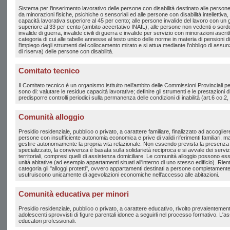
Sistema per l'inserimento lavorativo delle persone con disabilità destinato alle persone 
da minorazioni fisiche, psichiche o sensoriali ed alle persone con disabilità intellettiva
capacità lavorativa superiore al 45 per cento; alle persone invalide del lavoro con un g
superiore al 33 per cento (ambito accertativo INAIL); alle persone non vedenti o sord
invalide di guerra, invalide civili di guerra e invalide per servizio con minorazioni ascrit
categoria di cui alle tabelle annesse al testo unico delle norme in materia di pensioni 
l'impiego degli strumenti del collocamento mirato e si attua mediante l'obbligo di assu
di riserva) delle persone con disabilità.
Comitato tecnico
Il Comitato tecnico è un organismo istituito nell'ambito delle Commissioni Provinciali per
sono di: valutare le residue capacità lavorative; definire gli strumenti e le prestazioni di
predisporre controlli periodici sulla permanenza delle condizioni di inabilità (art.6 co.2, 
Comunità alloggio
Presidio residenziale, pubblico o privato, a carattere familiare, finalizzato ad accoglie
persone con insufficiente autonomia economica e prive di validi riferimenti familiari,
gestire autonomamente la propria vita relazionale. Non essendo prevista la presenza
specializzato, la convivenza è basata sulla solidarietà reciproca e si avvale dei serviz
territoriali, compresi quelli di assistenza domiciliare. Le comunità alloggio possono 
unità abitative (ad esempio appartamenti situati all'interno di uno stesso edificio). Rie
categoria gli "alloggi protetti", ovvero appartamenti destinati a persone completamente a
usufruiscono unicamente di agevolazioni economiche nell'accesso alle abitazioni.
Comunità educativa per minori
Presidio residenziale, pubblico o privato, a carattere educativo, rivolto prevalentemen
adolescenti sprovvisti di figure parentali idonee a seguirli nel processo formativo. L'as
educatori professionali.