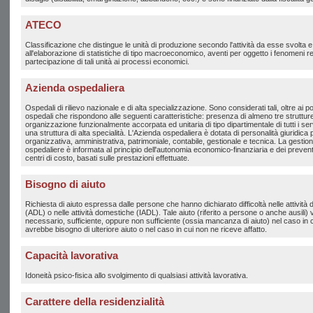
ATECO
Classificazione che distingue le unità di produzione secondo l'attività da esse svolta e 
all'elaborazione di statistiche di tipo macroeconomico, aventi per oggetto i fenomeni rela
partecipazione di tali unità ai processi economici.
Azienda ospedaliera
Ospedali di rilievo nazionale e di alta specializzazione. Sono considerati tali, oltre ai polic
ospedali che rispondono alle seguenti caratteristiche: presenza di almeno tre strutture 
organizzazione funzionalmente accorpata ed unitaria di tipo dipartimentale di tutti i 
una struttura di alta specialità. L'Azienda ospedaliera è dotata di personalità giuridica
organizzativa, amministrativa, patrimoniale, contabile, gestionale e tecnica. La gestio
ospedaliere è informata al principio dell'autonomia economico-finanziaria e dei prevent
centri di costo, basati sulle prestazioni effettuate.
Bisogno di aiuto
Richiesta di aiuto espressa dalle persone che hanno dichiarato difficoltà nelle attività 
(ADL) o nelle attività domestiche (IADL). Tale aiuto (riferito a persone o anche ausili) 
necessario, sufficiente, oppure non sufficiente (ossia mancanza di aiuto) nel caso in c
avrebbe bisogno di ulteriore aiuto o nel caso in cui non ne riceve affatto.
Capacità lavorativa
Idoneità psico-fisica allo svolgimento di qualsiasi attività lavorativa.
Carattere della residenzialità