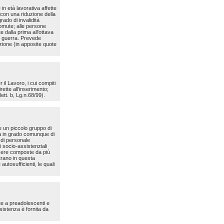
in età lavorativa affette
, con una riduzione della
rado di invalidità
omute; alle persone
te dalla prima all'ottava
di guerra. Prevede
nzione (in apposite quote
 il Lavoro, i cui compiti
rette all'inserimento;
lett. b, Lg.n.68/99).
re un piccolo gruppo di
 ma in grado comunque di
 di personale
i socio-assistenziali
essere composte da più
ntrano in questa
utosufficienti, le quali
te a preadolescenti e
sistenza è fornita da