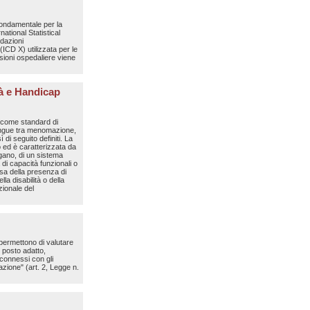
fondamentale per la
national Statistical
dazioni
(ICD X) utilizzata per le
issioni ospedaliere viene
tà e Handicap
, come standard di
stingue tra menomazione,
di seguito definiti. La
 ed è caratterizzata da
rgano, di un sistema
a di capacità funzionali o
usa della presenza di
a disabilità o della
ionale del
 permettono di valutare
l posto adatto,
 connessi con gli
lazione" (art. 2, Legge n.