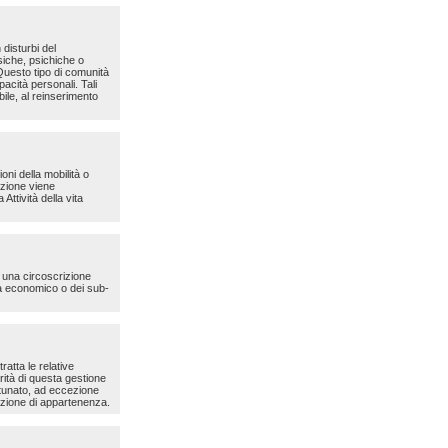
 disturbi del
isiche, psichiche o
. Questo tipo di comunità
pacità personali. Tali
ibile, al reinserimento
oni della mobilità o
izione viene
Attività della vita
i una circoscrizione
ema economico o dei sub-
ratta le relative
rità di questa gestione
rtunato, ad eccezione
razione di appartenenza.