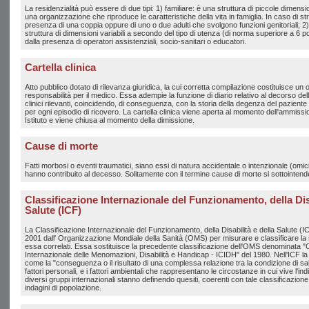
La residenzialità può essere di due tipi: 1) familiare: è una struttura di piccole dimensi
una organizzazione che riproduce le caratteristiche della vita in famiglia. In caso di str
presenza di una coppia oppure di uno o due adulti che svolgono funzioni genitoriali; 2
struttura di dimensioni variabili a secondo del tipo di utenza (di norma superiore a 6 po
dalla presenza di operatori assistenziali, socio-sanitari o educatori.
Cartella clinica
Atto pubblico dotato di rilevanza giuridica, la cui corretta compilazione costituisce un
responsabilità per il medico. Essa adempie la funzione di diario relativo al decorso della 
clinici rilevanti, coincidendo, di conseguenza, con la storia della degenza del paziente 
per ogni episodio di ricovero. La cartella clinica viene aperta al momento dell'ammissi
Istituto e viene chiusa al momento della dimissione.
Cause di morte
Fatti morbosi o eventi traumatici, siano essi di natura accidentale o intenzionale (omici
hanno contribuito al decesso. Solitamente con il termine cause di morte si sottointende
Classificazione Internazionale del Funzionamento, della Disa
Salute (ICF)
La Classificazione Internazionale del Funzionamento, della Disabilità e della Salute (IC
2001 dall' Organizzazione Mondiale della Sanità (OMS) per misurare e classificare la sa
essa correlati. Essa sostituisce la precedente classificazione dell'OMS denominata "
Internazionale delle Menomazioni, Disabilità e Handicap - ICIDH" del 1980. Nell'ICF la d
come la "conseguenza o il risultato di una complessa relazione tra la condizione di salu
fattori personali, e i fattori ambientali che rappresentano le circostanze in cui vive l'i
diversi gruppi internazionali stanno definendo quesiti, coerenti con tale classificazione,
indagini di popolazione.