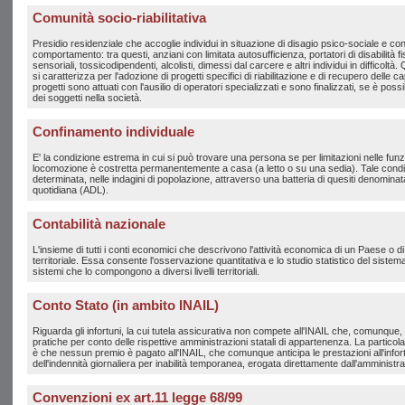
Comunità socio-riabilitativa
Presidio residenziale che accoglie individui in situazione di disagio psico-sociale e con
comportamento: tra questi, anziani con limitata autosufficienza, portatori di disabilità f
sensoriali, tossicodipendenti, alcolisti, dimessi dal carcere e altri individui in difficoltà
si caratterizza per l'adozione di progetti specifici di riabilitazione e di recupero delle ca
progetti sono attuati con l'ausilio di operatori specializzati e sono finalizzati, se è poss
dei soggetti nella società.
Confinamento individuale
E' la condizione estrema in cui si può trovare una persona se per limitazioni nelle funzi
locomozione è costretta permanentemente a casa (a letto o su una sedia). Tale cond
determinata, nelle indagini di popolazione, attraverso una batteria di quesiti denominata 
quotidiana (ADL).
Contabilità nazionale
L'insieme di tutti i conti economici che descrivono l'attività economica di un Paese o d
territoriale. Essa consente l'osservazione quantitativa e lo studio statistico del sist
sistemi che lo compongono a diversi livelli territoriali.
Conto Stato (in ambito INAIL)
Riguarda gli infortuni, la cui tutela assicurativa non compete all'INAIL che, comunque, t
pratiche per conto delle rispettive amministrazioni statali di appartenenza. La particola
è che nessun premio è pagato all'INAIL, che comunque anticipa le prestazioni all'info
dell'indennità giornaliera per inabilità temporanea, erogata direttamente dall'amminist
Convenzioni ex art.11 legge 68/99