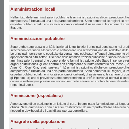
Amministrazioni locali
Nell'ambito delle amministrazioni pubbliche le amministrazioni locali comprendono gli ent
competenza è limitata ad una sola parte del territorio. Sono compresi: le regioni, le pro
ospedali pubblici ed altri enti locali economici, culturali di assistenza, le camere di com
Ept, etc.
Amministrazioni pubbliche
Settore che raggruppa le unità istituzionali le cui funzioni principali consistono nel produ
servizi non destinabili alla vendita e nell'operare una redistribuzione del reddito e del
Le principali risorse sono costituite da versamenti obbligatori effettuati direttamente o
appartenenti ad altri settori. Il settore delle amministrazioni pubbliche è suddiviso in tre
amministrazioni centrali che comprendono l'amministrazione dello Stato in senso stretto 
organi costituzionali; gli enti centrali con competenza su tutto il territorio del Paese (Ca
Anas, Cri, Coni, Cnr, Istat, Isae ecc.); b) amministrazioni locali che comprendono gli en
competenza è limitata ad una sola parte del territorio. Sono compresi: le Regioni, le Pr
ospedali pubblici ed altri enti locali economici, culturali, di assistenza, le camere di co
gli Ept ecc.; c) enti di previdenza che comprendono le unità istituzionali centrali e locali 
consiste nell'erogare prestazioni sociali finanziate attraverso contributi generalmente 
(Inps, Inail ecc.).
Ammissione (ospedaliera)
Accettazione di un paziente in un istituto di cura. In ogni caso l'ammissione dà luogo all
clinica. Nelle ammissioni sono esclusi i trasferimenti da un reparto all'altro all'interno del
ricoveri in day-hospital e i casi di assistenza domiciliare.
Anagrafe della popolazione