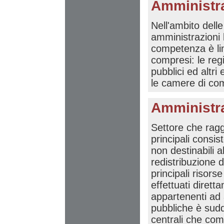
Amministra
Nell'ambito dell
amministrazioni l
competenza è lim
compresi: le regi
pubblici ed altri 
le camere di comm
Amministra
Settore che raggr
principali consis
non destinabili a
redistribuzione 
principali risors
effettuati diret
appartenenti ad a
pubbliche è suddi
centrali che com