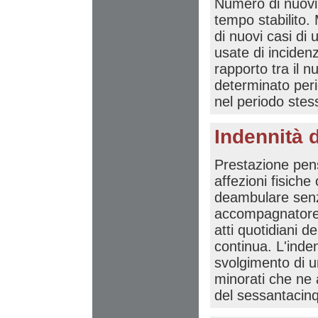
Numero di nuovi 
tempo stabilito.
di nuovi casi di
usate di inciden
rapporto tra il n
determinato perio
nel periodo stes
Indennità
Prestazione pensi
affezioni fisiche 
deambulare senz
accompagnatore 
atti quotidiani d
continua. L'inde
svolgimento di u
minorati che ne 
del sessantacin