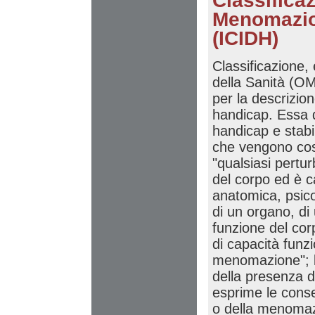
Classificaz
Menomazion
(ICIDH)
Classificazione,
della Sanità (OM
per la descrizion
handicap. Essa d
handicap e stabil
che vengono cos
"qualsiasi pertu
del corpo ed è c
anatomica, psicol
di un organo, di
funzione del corp
di capacità funzi
menomazione"; l
della presenza d
esprime le conse
o della menomaz