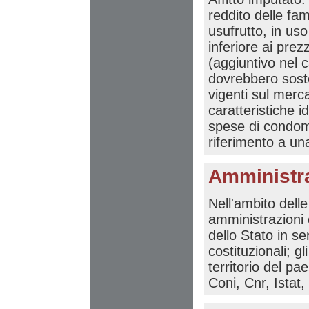
reddito delle fam
usufrutto, in uso
inferiore ai prez
(aggiuntivo nel c
dovrebbero soste
vigenti sul merc
caratteristiche i
spese di condom
riferimento a un
Amministra
Nell'ambito dell
amministrazioni
dello Stato in sen
costituzionali; g
territorio del pa
Coni, Cnr, Istat,