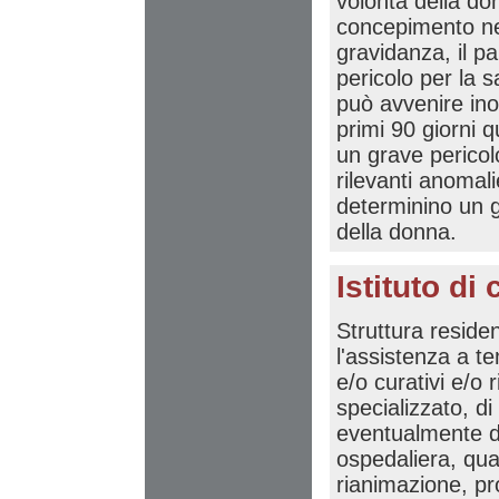
volontà della don
concepimento nel
gravidanza, il p
pericolo per la s
può avvenire inol
primi 90 giorni 
un grave pericol
rilevanti anomal
determinino un gr
della donna.
Istituto di 
Struttura residen
l'assistenza a te
e/o curativi e/o 
specializzato, d
eventualmente di
ospedaliera, qua
rianimazione, pr