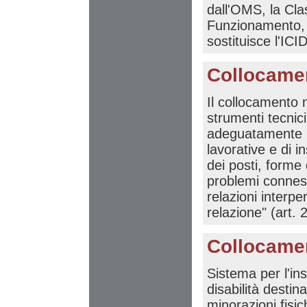
dall'OMS, la Cla
Funzionamento, d
sostituisce l'ICI
Collocame
Il collocamento m
strumenti tecnic
adeguatamente le
lavorative e di i
dei posti, forme 
problemi connessi
relazioni interpe
relazione" (art.
Collocamen
Sistema per l'in
disabilità destin
minorazioni fisic