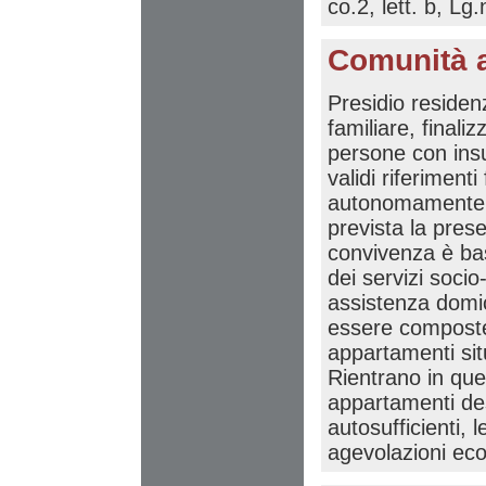
co.2, lett. b, Lg
Comunità a
Presidio residenz
familiare, finali
persone con insu
validi riferiment
autonomamente l
prevista la pres
convivenza è bas
dei servizi socio-
assistenza domic
essere composte
appartamenti situ
Rientrano in ques
appartamenti de
autosufficienti, 
agevolazioni eco