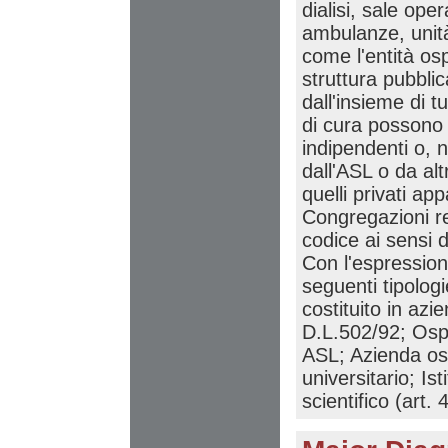
dialisi, sale ope
ambulanze, unità
come l'entità o
struttura pubblic
dall'insieme di tut
di cura possono e
indipendenti o, 
dall'ASL o da alt
quelli privati ap
Congregazioni rel
codice ai sensi 
Con l'espressione
seguenti tipolog
costituito in azi
D.L.502/92; Ospe
ASL; Azienda osp
universitario; Is
scientifico (art.