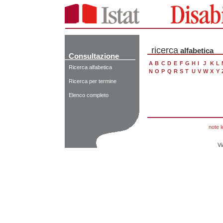
ricerca
alfabetica
Consultazione
A
B
C
D
E
F
G
H
I
J
K
L
Ricerca alfabetica
N
O
P
Q
R
S
T
U
V
W
X
Y
Ricerca per termine
Elenco completo
note l
Vi