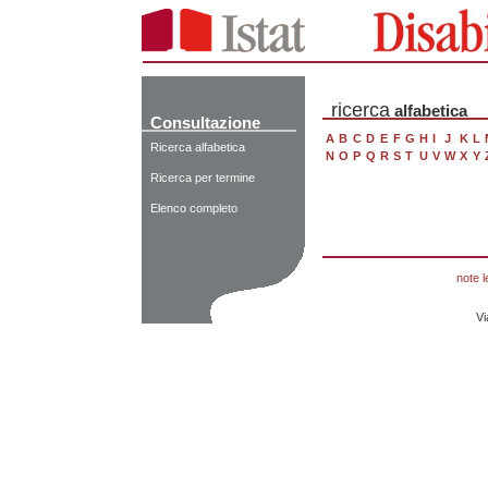
ricerca
alfabetica
Consultazione
A
B
C
D
E
F
G
H
I
J
K
L
Ricerca alfabetica
N
O
P
Q
R
S
T
U
V
W
X
Y
Ricerca per termine
Elenco completo
note l
Vi