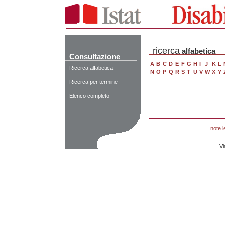
ricerca
alfabetica
Consultazione
A
B
C
D
E
F
G
H
I
J
K
L
Ricerca alfabetica
N
O
P
Q
R
S
T
U
V
W
X
Y
Ricerca per termine
Elenco completo
note l
Vi