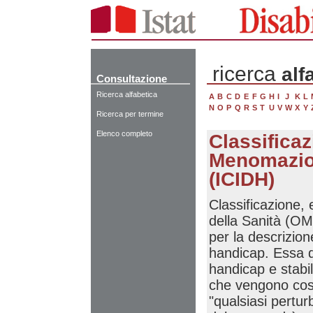
ricerca
alf
Consultazione
Ricerca alfabetica
A
B
C
D
E
F
G
H
I
J
K
L
N
O
P
Q
R
S
T
U
V
W
X
Y
Ricerca per termine
Elenco completo
Classificaz
Menomazion
(ICIDH)
Classificazione,
della Sanità (OM
per la descrizione
handicap. Essa d
handicap e stabil
che vengono così
"qualsiasi pertu