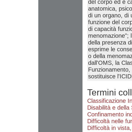
del corpo ed è c
anatomica, psicol
di un organo, di 
funzione del corpo
di capacità funzio
menomazione"; l'
della presenza d
esprime le conseg
o della menomazi
dall'OMS, la Clas
Funzionamento, de
sostituisce l'ICI
Termini col
Classificazione I
Disabilità e della
Confinamento ind
Difficoltà nelle f
Difficoltà in vista